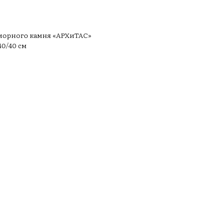
морного камня «АРХиТАС»
0/40 см