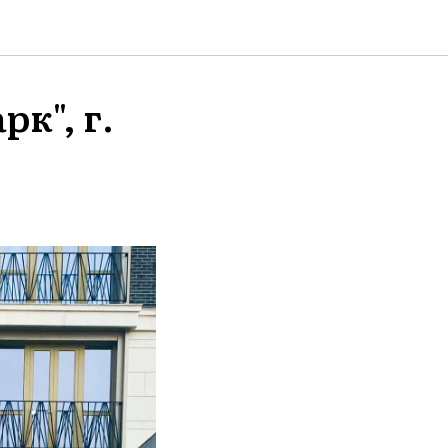
к", г.