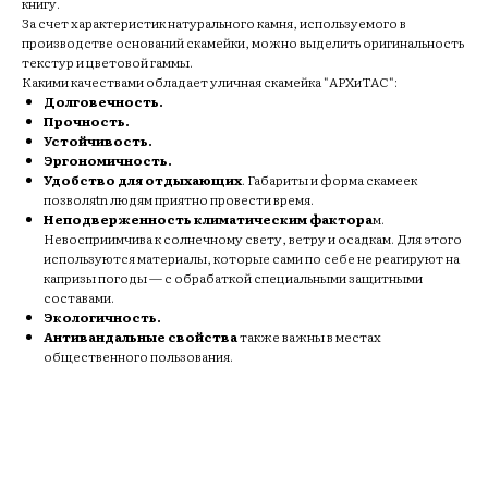
книгу.
За счет характеристик натурального камня, используемого в
производстве оснований скамейки, можно выделить оригинальность
текстур и цветовой гаммы.
Какими качествами обладает уличная скамейка "АРХиТАС":
Долговечность.
Прочность.
Устойчивость.
Эргономичность.
Удобство для отдыхающих
. Габариты и форма скамеек
позволяtn людям приятно провести время.
Неподверженность климатическим фактора
м.
Невосприимчива к солнечному свету, ветру и осадкам. Для этого
используются материалы, которые сами по себе не реагируют на
капризы погоды — с обрабаткой специальными защитными
составами.
Экологичность.
Антивандальные свойства
также важны в местах
общественного пользования.