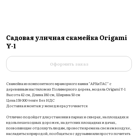
Садовая уличная скамейка Origami
Y-1
Оформить заказ
Скамейка из композитного мраморного камня "АРХиТАС" с
деревянным настилом из Полимерного дерева, модель Origami Y-1
Высота 42 см, Длина 180 см, Ширина 50 см
Цена 159 000 тенге Без НДС
Доставка и монтаж у менеджера уточняется
Отлично подойдет для установки в парках и скверах, на площадях и
вдоль пешеходных дорожек, на детских площадках и дачах,
позволяющие отдохнуть людям, провести время на свежем воздухе,
насладиться природой, пообщаться с друзьями или просто почитать